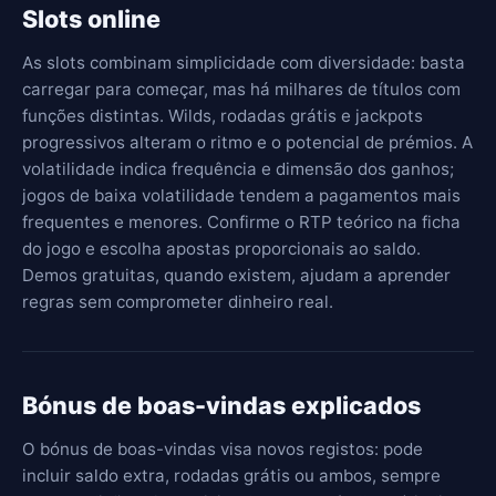
Slots online
As slots combinam simplicidade com diversidade: basta
carregar para começar, mas há milhares de títulos com
funções distintas. Wilds, rodadas grátis e jackpots
progressivos alteram o ritmo e o potencial de prémios. A
volatilidade indica frequência e dimensão dos ganhos;
jogos de baixa volatilidade tendem a pagamentos mais
frequentes e menores. Confirme o RTP teórico na ficha
do jogo e escolha apostas proporcionais ao saldo.
Demos gratuitas, quando existem, ajudam a aprender
regras sem comprometer dinheiro real.
Bónus de boas-vindas explicados
O bónus de boas-vindas visa novos registos: pode
incluir saldo extra, rodadas grátis ou ambos, sempre