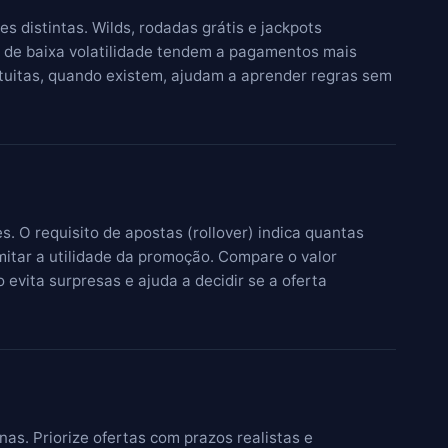
 distintas. Wilds, rodadas grátis e jackpots
os de baixa volatilidade tendem a pagamentos mais
atuitas, quando existem, ajudam a aprender regras sem
. O requisito de apostas (rollover) indica quantas
mitar a utilidade da promoção. Compare o valor
evita surpresas e ajuda a decidir se a oferta
s. Priorize ofertas com prazos realistas e