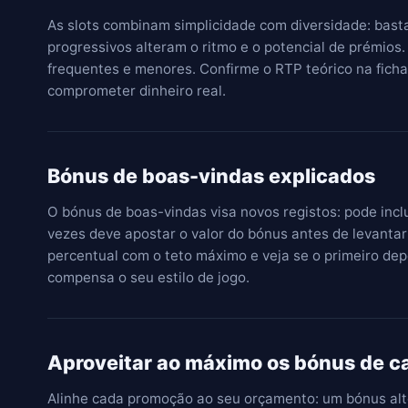
As slots combinam simplicidade com diversidade: basta 
progressivos alteram o ritmo e o potencial de prémios
frequentes e menores. Confirme o RTP teórico na fich
comprometer dinheiro real.
Bónus de boas-vindas explicados
O bónus de boas-vindas visa novos registos: pode inclu
vezes deve apostar o valor do bónus antes de levantar
percentual com o teto máximo e veja se o primeiro dep
compensa o seu estilo de jogo.
Aproveitar ao máximo os bónus de c
Alinhe cada promoção ao seu orçamento: um bónus alto 