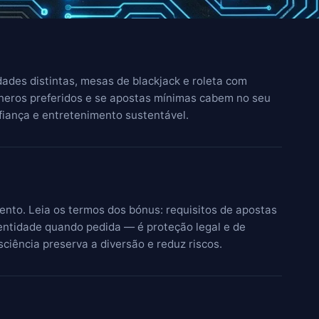
dades distintas, mesas de blackjack e roleta com
 géneros preferidos e se apostas mínimas cabem no seu
fiança e entretenimento sustentável.
ento. Leia os termos dos bónus: requisitos de apostas
dentidade quando pedida — é proteção legal e de
ciência preserva a diversão e reduz riscos.