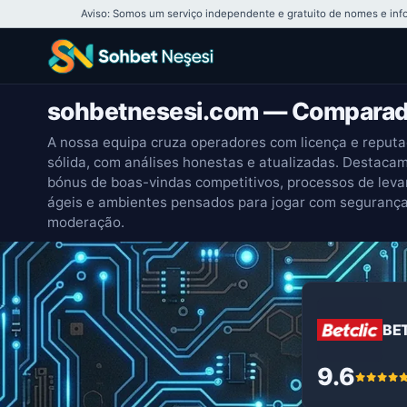
Aviso: Somos um serviço independente e gratuito de nomes e i
sohbetnesesi.com — Comparador
A nossa equipa cruza operadores com licença e reput
sólida, com análises honestas e atualizadas. Destaca
bónus de boas-vindas competitivos, processos de lev
ágeis e ambientes pensados para jogar com segurança
moderação.
BE
9.6