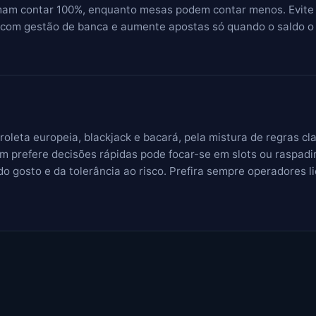
umam contar 100%, enquanto mesas podem contar menos. Evite m
om gestão de banca e aumente apostas só quando o saldo o p
oleta europeia, blackjack e bacará, pela mistura de regras cl
 prefere decisões rápidas pode focar-se em slots ou raspadi
o gosto e da tolerância ao risco. Prefira sempre operadores l