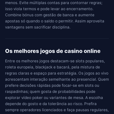
menos. Evite múltiplas contas para contornar regras;
isso viola termos e pode levar ao encerramento.
Combine bónus com gestão de banca e aumente
apostas só quando o saldo o permitir. Assim aproveita
vantagens sem sacrificar disciplina.
Os melhores jogos de casino online
Entre os melhores jogos destacam-se slots populares,
roleta europeia, blackjack e bacará, pela mistura de
regras claras e espaço para estratégia. Os jogos ao vivo
acrescentam interação semelhante ao presencial. Quem
prefere decisões rápidas pode focar-se em slots ou
raspadinhas; quem gosta de probabilidades pode
explorar vídeo poker ou variantes de mesa. A escolha
depende do gosto e da tolerância ao risco. Prefira
sempre operadores licenciados e faça pausas regulares,