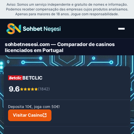
Aviso: Somos um serviço independente e gratuito de nomes e informação.
Podemos receber compensação das empresas cujos produtos analisamos.
Apenas para maiores de 18 anos. Jogue com responsabilidade.
sohbetnesesi.com — Comparador de casinos
licenciados em Portugal
BETCLIC
9.6
(1842)
Deposita 10€, joga com 50€!
Visitar Casino