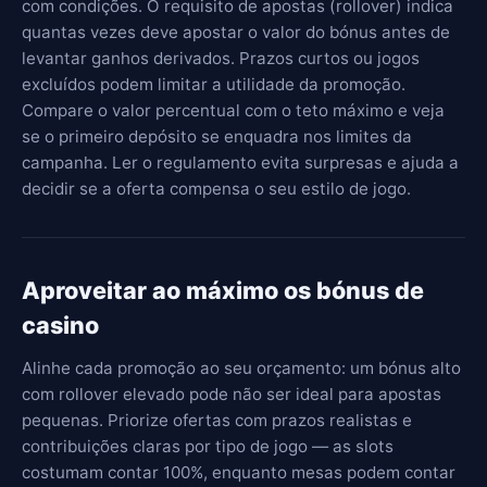
com condições. O requisito de apostas (rollover) indica
quantas vezes deve apostar o valor do bónus antes de
levantar ganhos derivados. Prazos curtos ou jogos
excluídos podem limitar a utilidade da promoção.
Compare o valor percentual com o teto máximo e veja
se o primeiro depósito se enquadra nos limites da
campanha. Ler o regulamento evita surpresas e ajuda a
decidir se a oferta compensa o seu estilo de jogo.
Aproveitar ao máximo os bónus de
casino
Alinhe cada promoção ao seu orçamento: um bónus alto
com rollover elevado pode não ser ideal para apostas
pequenas. Priorize ofertas com prazos realistas e
contribuições claras por tipo de jogo — as slots
costumam contar 100%, enquanto mesas podem contar