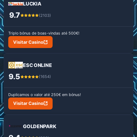
LUCKIA
9.7
(2103)
Triplo bónus de boas-vindas até 500€!
Visitar Casino
ESC ONLINE
9.5
(1654)
Duplicamos o valor até 250€ em bónus!
Visitar Casino
GOLDENPARK