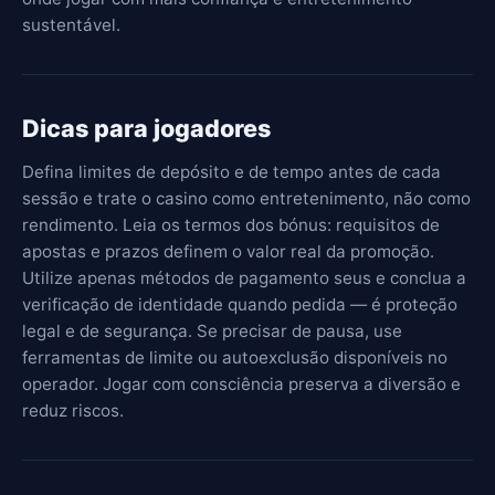
sustentável.
Dicas para jogadores
Defina limites de depósito e de tempo antes de cada
sessão e trate o casino como entretenimento, não como
rendimento. Leia os termos dos bónus: requisitos de
apostas e prazos definem o valor real da promoção.
Utilize apenas métodos de pagamento seus e conclua a
verificação de identidade quando pedida — é proteção
legal e de segurança. Se precisar de pausa, use
ferramentas de limite ou autoexclusão disponíveis no
operador. Jogar com consciência preserva a diversão e
reduz riscos.